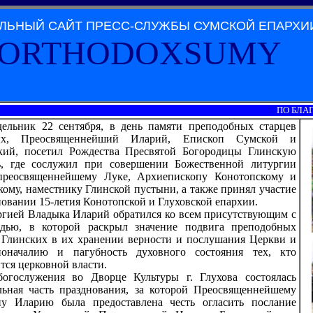
ЛЬНЫЙ САЙТ ПРЕСС-СЛУЖБЫ СУМСКОЙ ЕПАРХИ
ORTHODOXSUMY
ПО БЛАГОСЛО
ельник 22 сентября, в день памяти преподобных старцев
их, Преосвященнейший Иларий, Епископ Сумской и
кий, посетил Рождества Пресвятой Богородицы Глинскую
ь, где сослужил при совершении Божественной литургии
преосвященнейшему Луке, Архиепископу Конотопскому и
кому, наместнику Глинской пустыни, а также принял участие
новании 15-летия Конотопской и Глуховской епархии.
ргией Владыка Иларий обратился ко всем присутствующим с
едью, в которой раскрыл значение подвига преподобных
 Глинских в их хранении верности и послушания Церкви и
ноначалию и пагубность духовного состояния тех, кто
тся церковной власти.
богослужения во Дворце Культуры г. Глухова состоялась
ьная часть празднования, за которой Преосвященнейшему
пу Иларию была предоставлена честь огласить послание