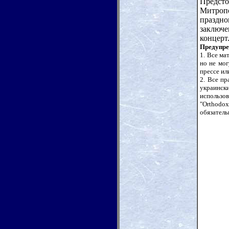
Предст
Митроп
праздн
заключ
концерт
Предупре
1. Все ма
но не мог
прессе ил
2. Все пр
украинск
использо
"Orthodo
обязатель