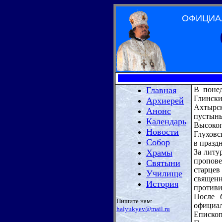
ОФИЦИА
Главная
В понед
Глинск
Архиерей
Ахтырс
Анонс
пустын
Календарь
Высоко
Новости
Глуховс
Собор
в празд
Храмы
За литу
пропов
Святыни
старцев
Училище
священ
История
противи
После 
Пишите нам:
официал
halyukyev@mail.ru
Еписко