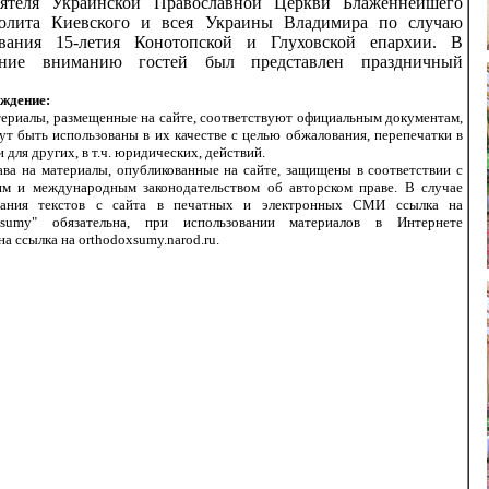
оятеля Украинской Православной Церкви Блаженнейшего
олита Киевского и всея Украины Владимира по случаю
ования 15-летия Конотопской и Глуховской епархии. В
ение вниманию гостей был представлен праздничный
.
ждение:
териалы, размещенные на сайте, соответствуют официальным документам,
ут быть использованы в их качестве с целью обжалования, перепечатки в
и для других, в т.ч. юридических, действий.
ава на материалы, опубликованные на сайте, защищены в соответствии с
им и международным законодательством об авторском праве. В случае
вания текстов с сайта в печатных и электронных СМИ ссылка на
xsumy" обязательна, при использовании материалов в Интернете
на ссылка на orthodoxsumy.narod.ru.